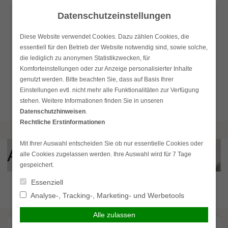
Skip
Datenschutzeinstellungen
to
content
Diese Website verwendet Cookies. Dazu zählen Cookies, die
essentiell für den Betrieb der Website notwendig sind, sowie solche,
die lediglich zu anonymen Statistikzwecken, für
Komforteinstellungen oder zur Anzeige personalisierter Inhalte
genutzt werden. Bitte beachten Sie, dass auf Basis Ihrer
Einstellungen evtl. nicht mehr alle Funktionalitäten zur Verfügung
Suchen
simplr-Login
stehen. Weitere Informationen finden Sie in unseren
Hauptmenü
nach:
Datenschutzhinweisen
.
Rechtliche Erstinformationen
Mit Ihrer Auswahl entscheiden Sie ob nur essentielle Cookies oder
Aktuelles
alle Cookies zugelassen werden. Ihre Auswahl wird für 7 Tage
gespeichert.
Essenziell
Analyse-, Tracking-, Marketing- und Werbetools
Alle zulassen